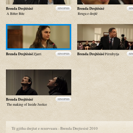
Brenda Drejtësisë
Brenda Drejtësisë
SINOPSIS
SI
A Bitter Bite
Rruga e drejtë
Brenda Drejtësisë
Zjarri
Brenda Drejtësisë
Përmbytja
SINOPSIS
SI
Brenda Drejtësisë
SINOPSIS
The making of Inside Justice
Të gjitha drejtat e rezervuara - Brenda Drejtesisë 2010