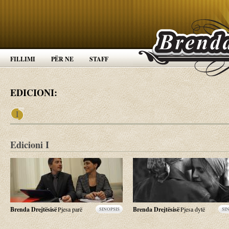
FILLIMI
PËR NE
STAFF
EDICIONI:
I
Edicioni I
Brenda Drejtësisë
Pjesa parë
Brenda Drejtësisë
Pjesa dytë
SINOPSIS
SI