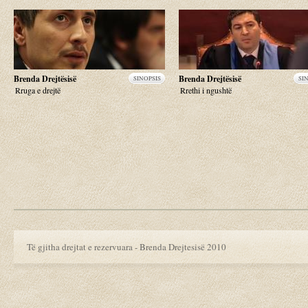
Brenda Drejtësisë
Brenda Drejtësisë
SINOPSIS
SI
Rruga e drejtë
Rrethi i ngushtë
Të gjitha drejtat e rezervuara - Brenda Drejtesisë 2010